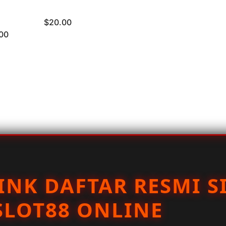
K
LIVE GAME
oto
Regular
$20.00
lar
price
00
LINK DAFTAR RESMI S
SLOT88 ONLINE