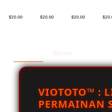
SITUS
SITUS
LINK
LIN
RESMI
RESMI
Viototo
Viot
Regular
Regular
Regular
Regu
$20.00
$20.00
$20.00
$20.
price
price
price
price
Description
Review
VIOTOTO™ : 
PERMAINAN 