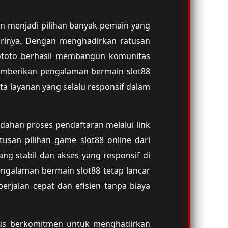
an menjadi pilihan banyak pemain yang
rinya. Dengan menghadirkan ratusan
Viototo berhasil membangun komunitas
memberikan pengalaman bermain slot88
rta layanan yang selalu responsif dalam
udahan proses pendaftaran melalui link
usan pilihan game slot88 online dari
ang stabil dan akses yang responsif di
ngalaman bermain slot88 tetap lancar
erjalan cepat dan efisien tanpa biaya
us berkomitmen untuk menghadirkan