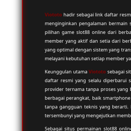
Viototo
hadir sebagai link daftar res
menginginkan pengalaman bermain s
pilihan game slot88 online dari ber
member yang aktif dan setia dari be
yang optimal dengan sistem yang transp
melayani kebutuhan setiap member ya
Keunggulan utama
Viototo
sebagai si
daftar resmi yang selalu diperbarui
provider ternama tanpa proses yang be
berbagai perangkat, baik smartphone
tanpa gangguan teknis yang berarti. 
tersembunyi yang mengejutkan membe
Sebagai situs permainan slot88 onli