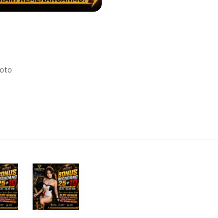
Best
toto