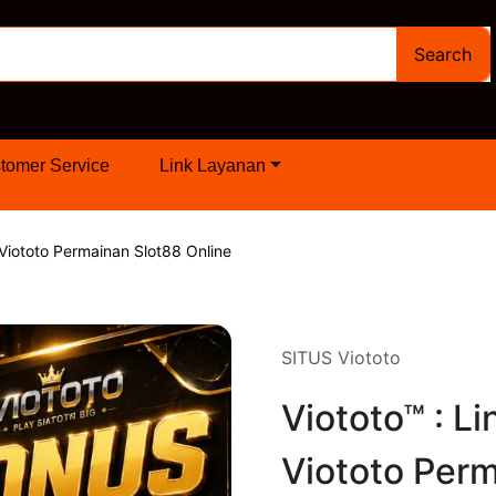
Search
tomer Service
Link Layanan
 memberikan kesempatan kemenangan kepada member dan sit
 Viototo Permainan Slot88 Online
SITUS Viototo
Viototo™ : Li
Viototo Perm